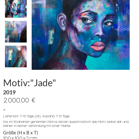
Motiv:"Jade"
2019
2.000,00 €
*
Lieferzeit: 7-10 Tage (DE), Ausland: 7-21 Tage.
Die im Bildnamen genannten Motive stellen ausschließlich das Motiv selbst dar und
stehen in keiner Verbindung mit einer Marke.
Größe (H x B x T)
100
x
100
x
2
cm