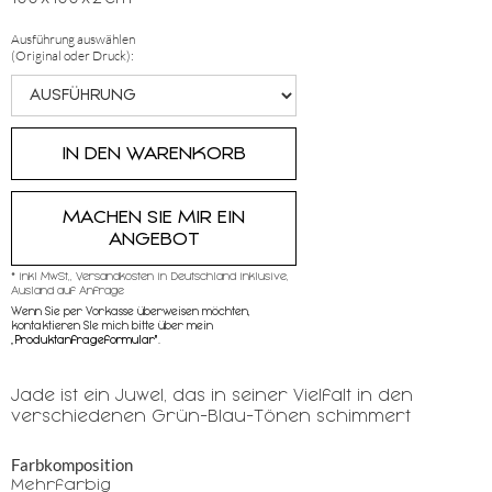
Ausführung auswählen
(Original oder Druck):
MACHEN SIE MIR EIN
ANGEBOT
* inkl MwSt,, Versandkosten in Deutschland inklusive,
Ausland auf Anfrage
Wenn Sie per Vorkasse überweisen möchten,
kontaktieren SIe mich bitte über mein
„
Produktanfrageformular"
.
Jade ist ein Juwel, das in seiner Vielfalt in den
verschiedenen Grün-Blau-Tönen schimmert
Farbkomposition
Mehrfarbig