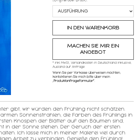
MACHEN SIE MIR EIN
ANGEBOT
* inkl MwSt,, Versandkosten in Deutschland inklusive,
Ausland auf Anfrage
Wenn Sie per Vorkasse überweisen möchten,
kontaktieren SIe mich bitte über mein
„
Produktanfrageformular"
.
ter gibt, wir würden den Frühling nicht schätzen.
warmen Sonnenstrahlen, die Farben des Frühlings in
 ersten Knospen der Blätter auf den Bäumen sind,
ent in der Sonne stehen. Der Geruch der ersten
lten. Ich lasse mich in meiner Malerei viel durch
igen Arbeit zu verbinden. Genieße den Frühling!