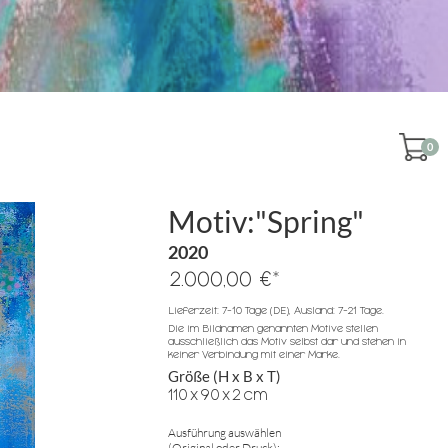
0
Motiv:"Spring"
2020
*
2.000,00 €
Lieferzeit: 7-10 Tage (DE), Ausland: 7-21 Tage.
Die im Bildnamen genannten Motive stellen
ausschließlich das Motiv selbst dar und stehen in
keiner Verbindung mit einer Marke.
Größe (H x B x T)
110
x
90
x
2
cm
Ausführung auswählen
(Original oder Druck):