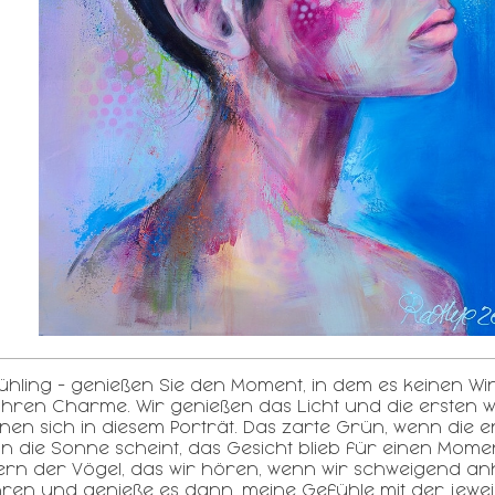
hling - genießen Sie den Moment, in dem es keinen Win
 ihren Charme. Wir genießen das Licht und die ersten 
inen sich in diesem Porträt. Das zarte Grün, wenn die
n die Sonne scheint, das Gesicht blieb für einen Mom
rn der Vögel, das wir hören, wenn wir schweigend anha
hren und genieße es dann, meine Gefühle mit der jeweil