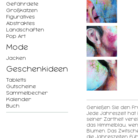
Gefährdete
Großkatzen
Figuratives
Abstraktes
Landschaften
Pop Art
Mode
Jacken
Geschenkideen
Tabletts
Gutscheine
Sammelbecher
Kalender
Buch
Genießen Sie den Frü
Jede Jahreszeit hat
seiner Zartheit vere
das Himmelblau, wen
Blumen. Das Zwitsche
die Jahreszeiten fü