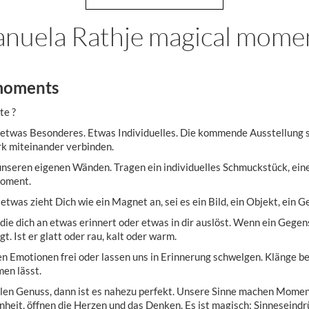
nuela Rathje magical mome
 moments
te ?
etwas Besonderes. Etwas Individuelles. Die kommende Ausstellung sol
k miteinander verbinden.
nseren eigenen Wänden. Tragen ein individuelles Schmuckstück, ein
Moment.
etwas zieht Dich wie ein Magnet an, sei es ein Bild, ein Objekt, ein 
rm die dich an etwas erinnert oder etwas in dir auslöst. Wenn ein Gege
gt. Ist er glatt oder rau, kalt oder warm.
n Emotionen frei oder lassen uns in Erinnerung schwelgen. Klänge be
en lässt.
len Genuss, dann ist es nahezu perfekt. Unsere Sinne machen Moment
heit, öffnen die Herzen und das Denken. Es ist magisch: Sinneseindr